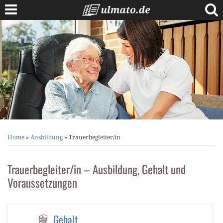
Skip
to
content
Berufe A bis Z
Anschreiben
Lebenslauf
Bewerbungstipps
Vorstellungsgespräch
Home
»
Ausbildung
»
Trauerbegleiter/in
Trauerbegleiter/in – Ausbildung, Gehalt und
Voraussetzungen
Gehalt