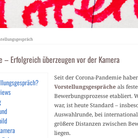
stellungsgespräch
e – Erfolgreich überzeugen vor der Kamera
Seit der Corona-Pandemie habe
ellungsgespräch?
Vorstellungsgespräche
als fest
views
Bewerbungsprozesse etabliert. 
g
war, ist heute Standard – insbes
und
Auswahlrunde, bei internation
ild
größere Distanzen zwischen B
Kamera
liegen.