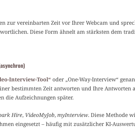
tzen zur vereinbarten Zeit vor Ihrer Webcam und spre
ortlichen. Diese Form ähnelt am stärksten dem tradi
(asynchron)
deo-Interview-Tool“
oder „One-Way-Interview“ genann
 einer bestimmten Zeit antworten und Ihre Antworten a
en die Aufzeichnungen später.
park Hire
,
VideoMyJob
,
myInterview
. Diese Methode wi
men eingesetzt – häufig mit zusätzlicher KI-Auswer