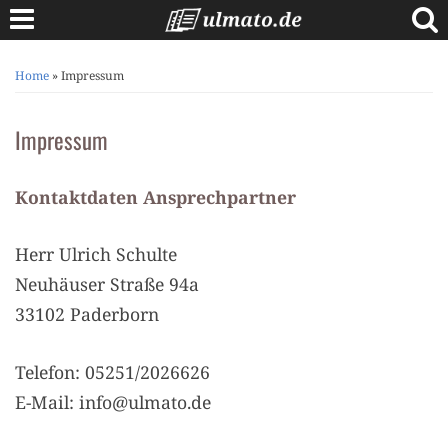
Skip
to
content
Berufe A bis Z
Home
»
Impressum
Anschreiben
Impressum
Lebenslauf
Bewerbungstipps
Kontaktdaten Ansprechpartner
Vorstellungsgespräch
Herr Ulrich Schulte
Neuhäuser Straße 94a
33102 Paderborn
Telefon: 05251/2026626
E-Mail: info@ulmato.de