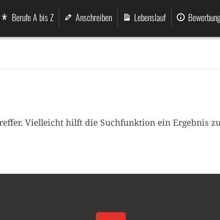
Skip
to
Berufe A bis Z
Anschreiben
Lebenslauf
Bewerbung
content
reffer. Vielleicht hilft die Suchfunktion ein Ergebnis z