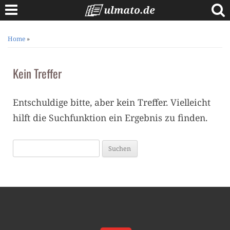
Skip
to
content
Berufe A bis Z
Home
»
Anschreiben
Kein Treffer
Lebenslauf
Bewerbungstipps
Entschuldige bitte, aber kein Treffer. Vielleicht
Vorstellungsgespräch
hilft die Suchfunktion ein Ergebnis zu finden.
Suchen
nach: