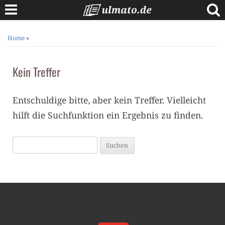
Skip
to
content
Berufe A bis Z
Home
»
Anschreiben
Kein Treffer
Lebenslauf
Bewerbungstipps
Entschuldige bitte, aber kein Treffer. Vielleicht
Vorstellungsgespräch
hilft die Suchfunktion ein Ergebnis zu finden.
Suchen
nach: