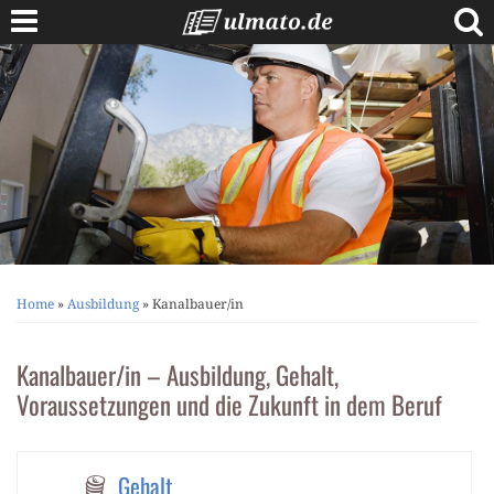
Skip
to
content
Berufe A bis Z
Anschreiben
Lebenslauf
Bewerbungstipps
Vorstellungsgespräch
Home
»
Ausbildung
»
Kanalbauer/in
Kanalbauer/in – Ausbildung, Gehalt,
Voraussetzungen und die Zukunft in dem Beruf
Gehalt