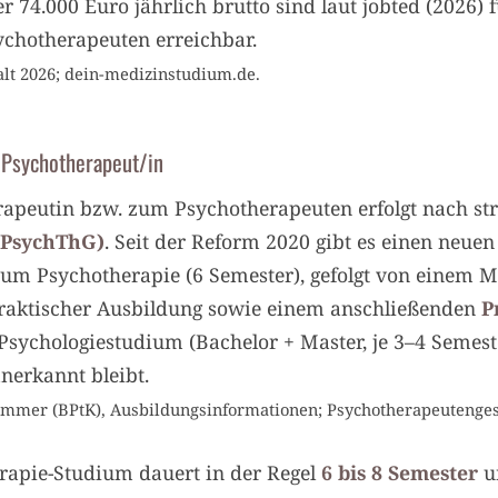
r 74.000 Euro jährlich brutto sind laut jobted (2026) 
chotherapeuten erreichbar.
alt 2026; dein-medizinstudium.de.
 Psychotherapeut/in
rapeutin bzw. zum Psychotherapeuten erfolgt nach st
(PsychThG)
. Seit der Reform 2020 gibt es einen neue
ium Psychotherapie (6 Semester), gefolgt von einem 
 praktischer Ausbildung sowie einem anschließenden
P
 Psychologiestudium (Bachelor + Master, je 3–4 Semes
nerkannt bleibt.
mmer (BPtK), Ausbildungsinformationen; Psychotherapeutenges
rapie-Studium dauert in der Regel
6 bis 8 Semester
un