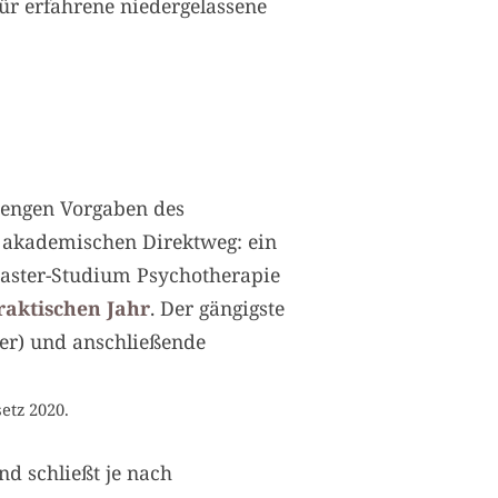
für erfahrene niedergelassene
rengen Vorgaben des
n akademischen Direktweg: ein
Master-Studium Psychotherapie
raktischen Jahr
. Der gängigste
ter) und anschließende
etz 2020.
d schließt je nach