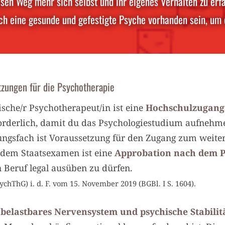
sen Weg mehr sich selbst und ihr eigenes Verhalten zu erf
och eine gesunde und gefestigte Psyche vorhanden sein, um e
tzungen für die Psychotherapie
gische/r Psychotherapeut/in ist eine
Hochschulzugangs
forderlich, damit du das Psychologiestudium aufnehm
fungsfach ist Voraussetzung für den Zugang zum weit
dem Staatsexamen ist eine
Approbation nach dem P
 Beruf legal ausüben zu dürfen.
chThG) i. d. F. vom 15. November 2019 (BGBl. I S. 1604).
n
belastbares Nervensystem und psychische Stabilit