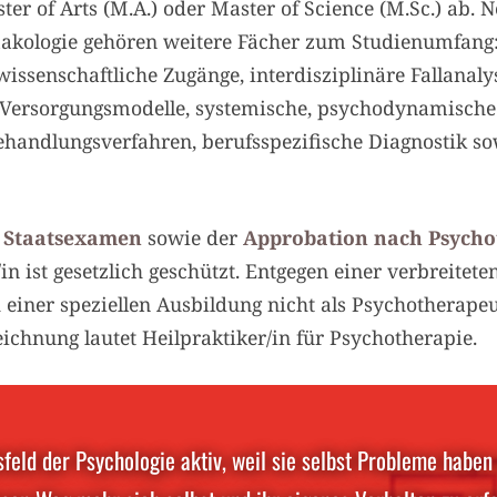
ter of Arts (M.A.) oder Master of Science (M.Sc.) ab.
kologie gehören weitere Fächer zum Studienumfang:
issenschaftliche Zugänge, interdisziplinäre Fallanaly
 Versorgungsmodelle, systemische, psychodynamisch
ehandlungsverfahren, berufsspezifische Diagnostik so
m
Staatsexamen
sowie der
Approbation nach Psycho
n ist gesetzlich geschützt. Entgegen einer verbreite
 einer speziellen Ausbildung nicht als Psychotherape
ichnung lautet Heilpraktiker/in für Psychotherapie.
eld der Psychologie aktiv, weil sie selbst Probleme haben 