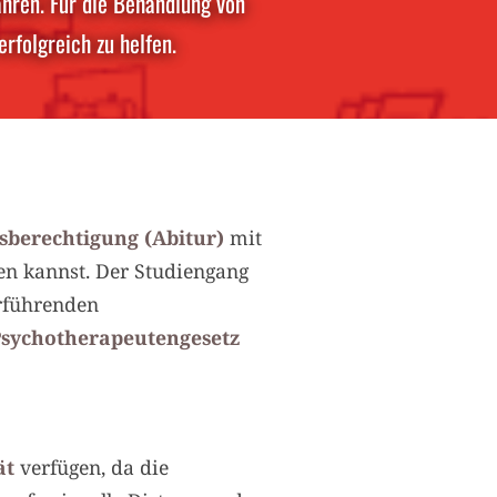
ahren. Für die Behandlung von
rfolgreich zu helfen.
berechtigung (Abitur)
mit
en kannst. Der Studiengang
erführenden
sychotherapeutengesetz
ät
verfügen, da die