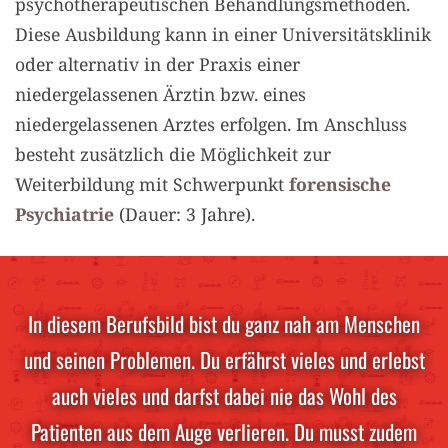
psychotherapeutischen Behandlungsmethoden.
Diese Ausbildung kann in einer Universitätsklinik
oder alternativ in der Praxis einer
niedergelassenen Ärztin bzw. eines
niedergelassenen Arztes erfolgen. Im Anschluss
besteht zusätzlich die Möglichkeit zur
Weiterbildung mit Schwerpunkt
forensische
Psychiatrie
(Dauer: 3 Jahre).
In diesem Berufsbild bist du ganz nah am Menschen
und seinen Problemen. Du erfährst vieles und erlebst
auch vieles und darfst dabei nie das Wohl des
Patienten aus dem Auge verlieren. Du musst zudem