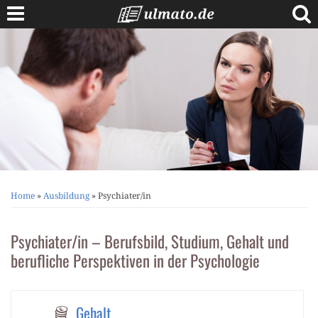
Skip
to
content
Berufe A bis Z
Anschreiben
Lebenslauf
Bewerbungstipps
Vorstellungsgespräch
Home
»
Ausbildung
»
Psychiater/in
Psychiater/in – Berufsbild, Studium, Gehalt und
berufliche Perspektiven in der Psychologie
Gehalt