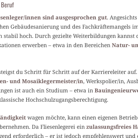
 Beruf
esenleger/innen sind ausgesprochen gut
. Angesicht
hen Gebäudesanierung und des Fachkräftemangels im
n stabil hoch. Durch gezielte Weiterbildungen kannst 
ikationen erwerben – etwa in den Bereichen
Natur- u
eigst du Schritt für Schritt auf der Karriereleiter au
tten- und Mosaiklegermeister/in
, Werkspolier/in, Aus
ngen ist auch ein Studium – etwa in
Bauingenieurwe
 klassische Hochschulzugangsberechtigung.
tändigkeit
wagen möchte, kann einen eigenen Betrieb
bernehmen. Da Fliesenlegerei ein
zulassungsfreies 
ngend erforderlich – er ist jedoch empfehlenswert und