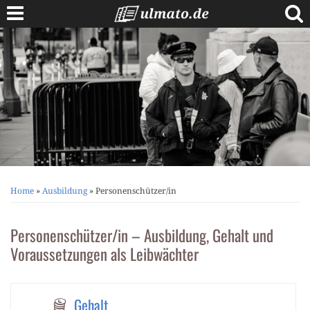
Skip
to
content
Berufe A bis Z
Anschreiben
Lebenslauf
Bewerbungstipps
Vorstellungsgespräch
Home
»
Ausbildung
»
Personenschützer/in
Personenschützer/in – Ausbildung, Gehalt und
Voraussetzungen als Leibwächter
Gehalt