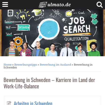
Skip
to
content
Berufe A bis Z
Anschreiben
Lebenslauf
Bewerbungstipps
Vorstellungsgespräch
Home
»
Bewerbungstipps
»
Bewerbung im Ausland
»
Bewerbung in
Schweden
Bewerbung in Schweden – Karriere im Land der
Work-Life-Balance
Arbeiten in Schweden