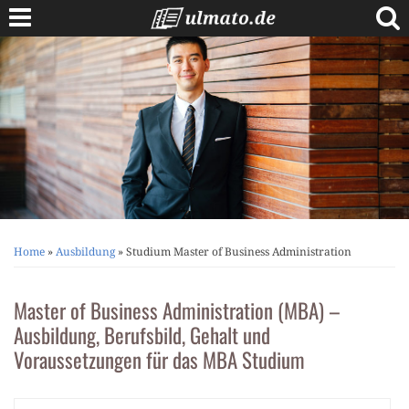
Skip
to
content
Berufe A bis Z
Anschreiben
Lebenslauf
Bewerbungstipps
Vorstellungsgespräch
Home
»
Ausbildung
»
Studium Master of Business Administration
Master of Business Administration (MBA) –
Ausbildung, Berufsbild, Gehalt und
Voraussetzungen für das MBA Studium