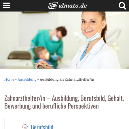
Skip
to
content
Berufe A bis Z
Anschreiben
Lebenslauf
Bewerbungstipps
Vorstellungsgespräch
Home
»
Ausbildung
»
Ausbildung als Zahnarzthelfer/in
Zahnarzthelfer/in – Ausbildung, Berufsbild, Gehalt,
Bewerbung und berufliche Perspektiven
Berufsbild