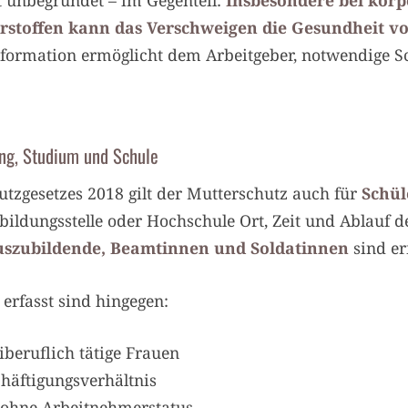
t unbegründet – im Gegenteil:
Insbesondere bei körp
stoffen kann das Verschweigen die Gesundheit v
Information ermöglicht dem Arbeitgeber, notwendig
ng, Studium und Schule
utzgesetzes 2018 gilt der Mutterschutz auch für
Schül
bildungsstelle oder Hochschule Ort, Zeit und Ablauf 
szubildende, Beamtinnen und Soldatinnen
sind erf
erfasst sind hingegen:
iberuflich tätige Frauen
häftigungsverhältnis
 ohne Arbeitnehmerstatus