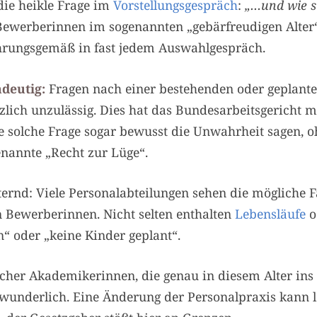
die heikle Frage im
Vorstellungsgespräch
:
„…und wie st
ewerberinnen im sogenannten „gebärfreudigen Alter“
ahrungsgemäß in fast jedem Auswahlgespräch.
ndeutig:
Fragen nach einer bestehenden oder geplant
lich unzulässig. Dies hat das Bundesarbeitsgericht me
 solche Frage sogar bewusst die Unwahrheit sagen, oh
nannte „Recht zur Lüge“.
ternd: Viele Personalabteilungen sehen die mögliche F
n Bewerberinnen. Nicht selten enthalten
Lebensläufe
o
 oder „keine Kinder geplant“.
cher Akademikerinnen, die genau in diesem Alter ins B
underlich. Eine Änderung der Personalpraxis kann le