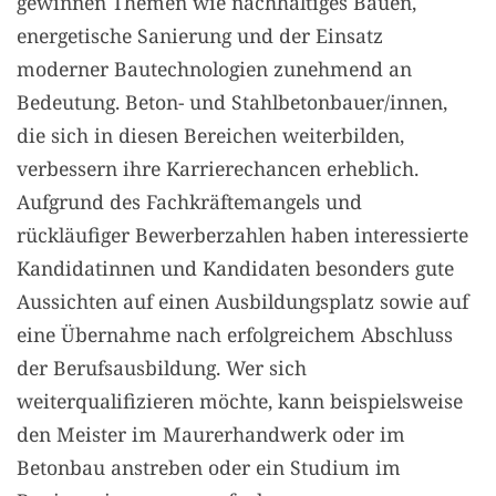
gewinnen Themen wie nachhaltiges Bauen,
energetische Sanierung und der Einsatz
moderner Bautechnologien zunehmend an
Bedeutung. Beton- und Stahlbetonbauer/innen,
die sich in diesen Bereichen weiterbilden,
verbessern ihre Karrierechancen erheblich.
Aufgrund des Fachkräftemangels und
rückläufiger Bewerberzahlen haben interessierte
Kandidatinnen und Kandidaten besonders gute
Aussichten auf einen Ausbildungsplatz sowie auf
eine Übernahme nach erfolgreichem Abschluss
der Berufsausbildung. Wer sich
weiterqualifizieren möchte, kann beispielsweise
den Meister im Maurerhandwerk oder im
Betonbau anstreben oder ein Studium im