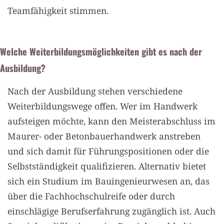
Teamfähigkeit stimmen.
Welche Weiterbildungsmöglichkeiten gibt es nach der
Ausbildung?
Nach der Ausbildung stehen verschiedene
Weiterbildungswege offen. Wer im Handwerk
aufsteigen möchte, kann den Meisterabschluss im
Maurer- oder Betonbauerhandwerk anstreben
und sich damit für Führungspositionen oder die
Selbstständigkeit qualifizieren. Alternativ bietet
sich ein Studium im Bauingenieurwesen an, das
über die Fachhochschulreife oder durch
einschlägige Berufserfahrung zugänglich ist. Auch