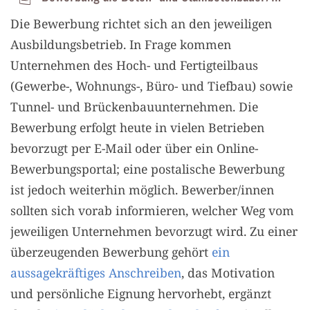
Die Bewerbung richtet sich an den jeweiligen
Ausbildungsbetrieb. In Frage kommen
Unternehmen des Hoch- und Fertigteilbaus
(Gewerbe-, Wohnungs-, Büro- und Tiefbau) sowie
Tunnel- und Brückenbauunternehmen. Die
Bewerbung erfolgt heute in vielen Betrieben
bevorzugt per E-Mail oder über ein Online-
Bewerbungsportal; eine postalische Bewerbung
ist jedoch weiterhin möglich. Bewerber/innen
sollten sich vorab informieren, welcher Weg vom
jeweiligen Unternehmen bevorzugt wird. Zu einer
überzeugenden Bewerbung gehört
ein
aussagekräftiges Anschreiben
, das Motivation
und persönliche Eignung hervorhebt, ergänzt