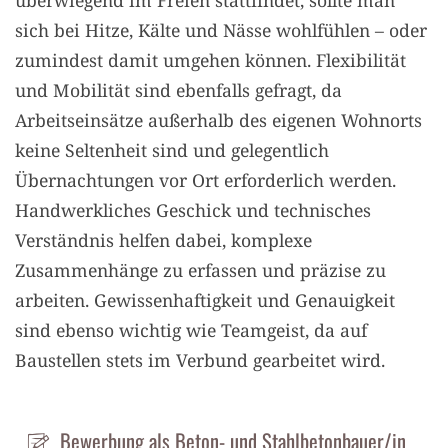
sich bei Hitze, Kälte und Nässe wohlfühlen – oder
zumindest damit umgehen können. Flexibilität
und Mobilität sind ebenfalls gefragt, da
Arbeitseinsätze außerhalb des eigenen Wohnorts
keine Seltenheit sind und gelegentlich
Übernachtungen vor Ort erforderlich werden.
Handwerkliches Geschick und technisches
Verständnis helfen dabei, komplexe
Zusammenhänge zu erfassen und präzise zu
arbeiten. Gewissenhaftigkeit und Genauigkeit
sind ebenso wichtig wie Teamgeist, da auf
Baustellen stets im Verbund gearbeitet wird.
Bewerbung als Beton- und Stahlbetonbauer/in