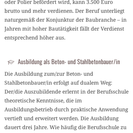
oder Polier befördert wird, kann 3.500 Euro
brutto und mehr verdienen. Der Beruf unterliegt
naturgemäß der Konjunktur der Baubranche – in
Jahren mit hoher Bautätigkeit fällt der Verdienst
entsprechend höher aus.
Ausbildung als Beton- und Stahlbetonbauer/in
Die Ausbildung zum/zur Beton- und
Stahlbetonbauer/in erfolgt auf dualem Weg:
Der/die Auszubildende erlernt in der Berufsschule
theoretische Kenntnisse, die im
Ausbildungsbetrieb durch praktische Anwendung
vertieft und erweitert werden. Die Ausbildung
dauert drei Jahre. Wie häufig die Berufsschule zu