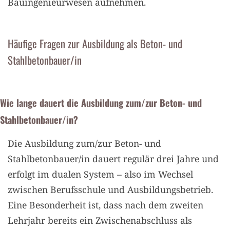
Bauingenieurwesen aufnehmen.
Häufige Fragen zur Ausbildung als Beton- und
Stahlbetonbauer/in
Wie lange dauert die Ausbildung zum/zur Beton- und
Stahlbetonbauer/in?
Die Ausbildung zum/zur Beton- und
Stahlbetonbauer/in dauert regulär drei Jahre und
erfolgt im dualen System – also im Wechsel
zwischen Berufsschule und Ausbildungsbetrieb.
Eine Besonderheit ist, dass nach dem zweiten
Lehrjahr bereits ein Zwischenabschluss als