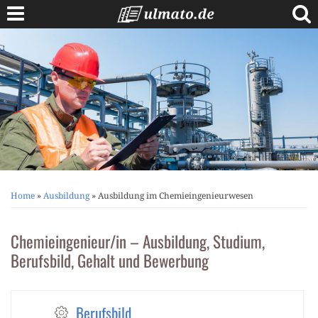
Skip
to
content
Berufe A bis Z
Anschreiben
Lebenslauf
Bewerbungstipps
Vorstellungsgespräch
Home
»
Ausbildung
»
Ausbildung im Chemieingenieurwesen
Chemieingenieur/in – Ausbildung, Studium,
Berufsbild, Gehalt und Bewerbung
Berufsbild