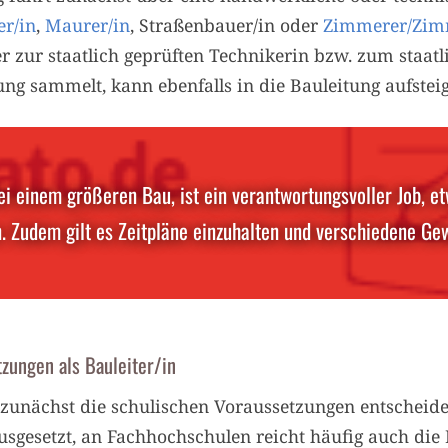
r/in
,
Maurer/in
, Straßenbauer/in oder
Zimmerer/Zim
r zur staatlich geprüften Technikerin bzw. zum staatl
ng sammelt, kann ebenfalls in die Bauleitung aufstei
ei einem größeren Bau, ist ein verantwortungsvoller Job, 
. Zudem gilt es Zeitpläne einzuhalten und verschiedene Gew
zungen als Bauleiter/in
unächst die schulischen Voraussetzungen entscheide
usgesetzt, an Fachhochschulen reicht häufig auch die 