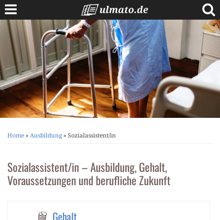
Skip
to
content
Berufe A bis Z
Anschreiben
Lebenslauf
Bewerbungstipps
Vorstellungsgespräch
Home
»
Ausbildung
»
Sozialassistent/in
Sozialassistent/in – Ausbildung, Gehalt,
Voraussetzungen und berufliche Zukunft
Gehalt