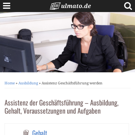
Skip
to
content
Berufe A bis Z
Anschreiben
Lebenslauf
Bewerbungstipps
Vorstellungsgespräch
Home
»
Ausbildung
»
Assistenz Geschäftsführung werden
Assistenz der Geschäftsführung – Ausbildung,
Gehalt, Voraussetzungen und Aufgaben
Gehalt